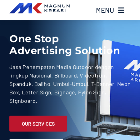
Skip
MENU
to
content
Home
One Stop
Advertising Solution
Services
Jasa Penempatan Media Outdoor dengan
Layanan Kami
lingkup Nasional. Billboard, Videotron,
Spanduk, Baliho, Umbul-Umbul, T-Banner, Neon
Gallery
Box, Letter Sign, Signage, Pylon Sign,
Signboard.
About
OUR SERVICES
Blog