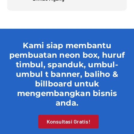
Kami siap membantu
pembuatan neon box, huruf
timbul, spanduk, umbul-
umbul t banner, baliho &
billboard untuk
mengembangkan bisnis
anda.
Konsultasi Gratis!