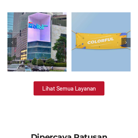
Jasa
Lihat Semua Layanan
Pasang
Videotron
Spanduk
Indoor Advertising
Indoor Advertising
Outdoor Advertising
Jasa Pasang
Spanduk
Outdoor
Advertising
Dipercaya Ratusan