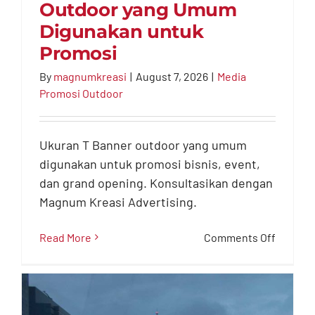
Outdoor yang Umum
Ukuran T Banner
Digunakan untuk
Outdoor yang Umum
Promosi
Digunakan untuk
By
magnumkreasi
|
August 7, 2026
|
Media
Promosi
Promosi Outdoor
Media Promosi Outdoor
Ukuran T Banner outdoor yang umum
digunakan untuk promosi bisnis, event,
dan grand opening. Konsultasikan dengan
Magnum Kreasi Advertising.
on
Read More
Comments Off
Ukuran
T
Banner
Outdoo