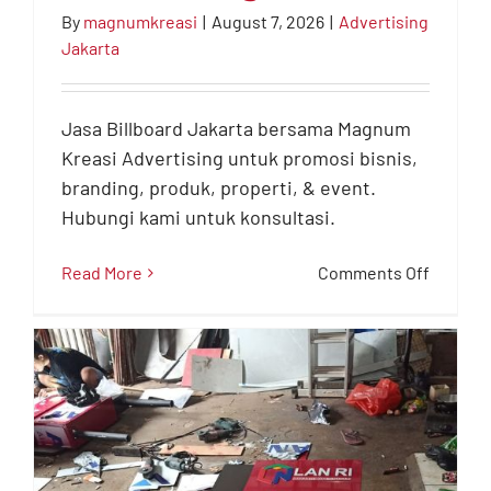
By
magnumkreasi
|
August 7, 2026
|
Advertising
Jasa Billboard Jakarta –
Jakarta
Solusi Promosi Outdoor
Bersama Magnum
Jasa Billboard Jakarta bersama Magnum
Kreasi
Kreasi Advertising untuk promosi bisnis,
Advertising Jakarta
branding, produk, properti, & event.
Hubungi kami untuk konsultasi.
on
Read More
Comments Off
Jasa
Billboar
Jakarta
–
Solusi
Promos
Outdoo
Bersam