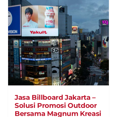
yang
Umum
Diguna
untuk
Promos
Jasa Billboard Jakarta –
Solusi Promosi Outdoor
Bersama Magnum Kreasi