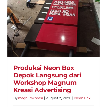
Magnu
Kreasi
Produksi Neon Box
Depok Langsung dari
Workshop Magnum
Kreasi Advertising
Produksi Neon Box
By
magnumkreasi
|
August 2, 2026
|
Neon Box
Depok Langsung dari