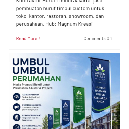
Kontraktor Huruf Timbul Jakarta: jasa
Jakarta
pembuatan huruf timbul custom untuk
Advertising Jakarta
toko, kantor, restoran, showroom, dan
perusahaan. Hub: Magnum Kreasi
on
Read More
Comments Off
Kontrak
Huruf
Timbul
Jakarta