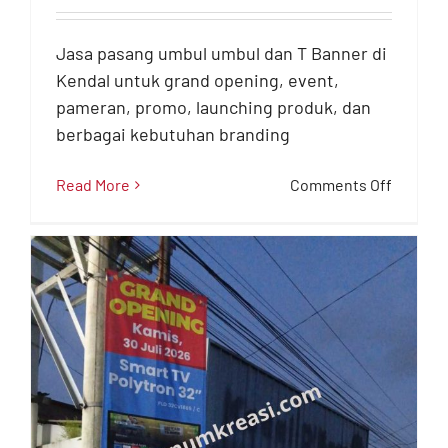
Umbul & T Banner
Kendal Profesional
Jasa pasang umbul umbul dan T Banner di
Kendal untuk grand opening, event,
Jasa Advertising
pameran, promo, launching produk, dan
berbagai kebutuhan branding
on
Read More
Comments Off
Jasa
Pasang
Umbul
Umbul
&
T
Banner
Kendal
Profesi