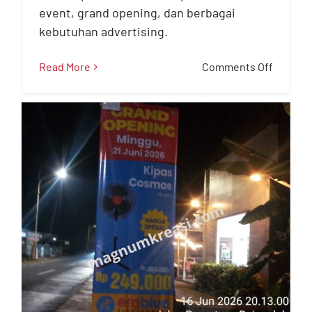
event, grand opening, dan berbagai
kebutuhan advertising.
on
Read More
Comments Off
Jasa
Pasang
Umbul-
Umbul
&
T
Banner
Banyum