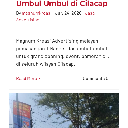
Umbul Umbul di Cilacap
By
magnumkreasi
|
July 24, 2026
|
Jasa
Advertising
Jasa Pasang T Banner
Magnum Kreasi Advertising melayani
Umbul Umbul di Cilacap
pemasangan T Banner dan umbul-umbul
Jasa Advertising
untuk grand opening, event, pameran dll,
di seluruh wilayah Cilacap.
on
Read More
Comments Off
Jasa
Pasang
T
Banner
Umbul
Umbul
di