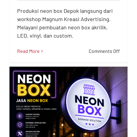
Workshop Magnum
Kreasi Advertising
Produksi neon box Depok langsung dari
workshop Magnum Kreasi Advertising.
Neon Box
Melayani pembuatan neon box akrilik,
LED, vinyl, dan custom.
on
Read More
Comments Off
Produks
Neon
Box
Depok
Langsu
dari
Worksh
Magnu
Kreasi
Adverti