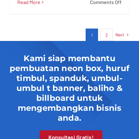
on
Read More
Comments Off
Jasa
Pasang
Umbul-
Umbul
Next
1
2
&
T
Banner
Kami siap membantu
Majalen
pembuatan neon box, huruf
timbul, spanduk, umbul-
umbul t banner, baliho &
billboard untuk
mengembangkan bisnis
anda.
Konsultasi Gratis!