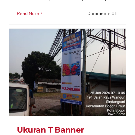
on
Read More
Comments Off
Umbul
Umbul
Peruma
untuk
Media
Promos
&
Brandin
Ukuran T Banner