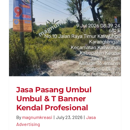
Cilacap
Jasa Pasang Umbul
Umbul & T Banner
Kendal Profesional
By
magnumkreasi
|
July 23, 2026
|
Jasa
Advertising
Jasa Pasang Umbul