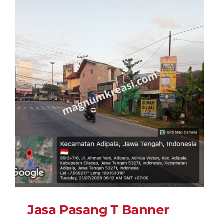
Neon
Box
Jakarta
Selatan
Jasa Pasang T Banner