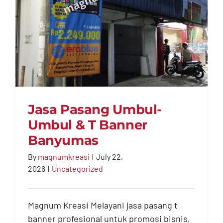
Jasa Pasang Umbul-
Umbul & T Banner
Banyumas
By
magnumkreasi
|
July 22,
2026
Jasa Pasang Umbul-
|
Uncategorized
Umbul & T Banner
Banyumas
Magnum Kreasi Melayani jasa pasang t
banner profesional untuk promosi bisnis,
Uncategorized