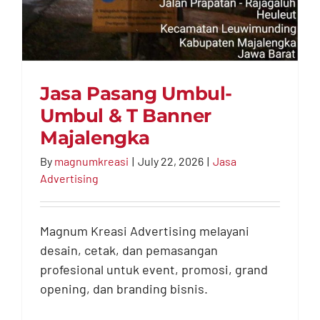
Jasa Pasang Umbul-
Umbul & T Banner
Majalengka
By
magnumkreasi
|
July 22, 2026
|
Jasa
Advertising
Jasa Pasang Umbul-
Umbul & T Banner
Majalengka
Magnum Kreasi Advertising melayani
desain, cetak, dan pemasangan
Jasa Advertising
profesional untuk event, promosi, grand
opening, dan branding bisnis.