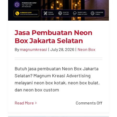
Jasa Pembuatan Neon
Box Jakarta Selatan
By
magnumkreasi
|
July 28, 2026
|
Neon Box
Jasa Pembuatan Neon
Box Jakarta Selatan
Butuh jasa pembuatan Neon Box Jakarta
Selatan? Magnum Kreasi Advertising
Neon Box
melayani neon box kotak, neon box bulat,
dan neon box custom
on
Read More
Comments Off
Jasa
Pembua