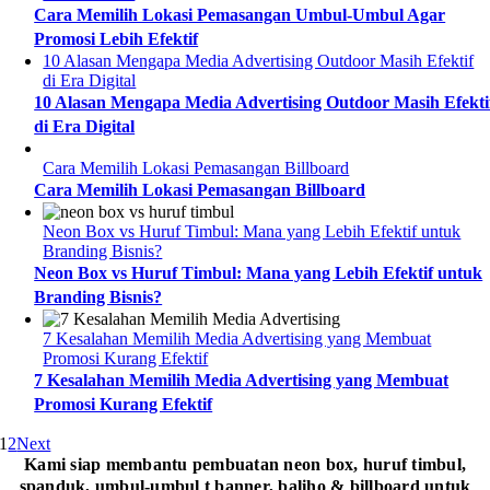
Cara Memilih Lokasi Pemasangan Umbul-Umbul Agar
Promosi Lebih Efektif
10 Alasan Mengapa Media Advertising Outdoor Masih Efektif
di Era Digital
10 Alasan Mengapa Media Advertising Outdoor Masih Efekti
di Era Digital
Cara Memilih Lokasi Pemasangan Billboard
Cara Memilih Lokasi Pemasangan Billboard
Neon Box vs Huruf Timbul: Mana yang Lebih Efektif untuk
Branding Bisnis?
Neon Box vs Huruf Timbul: Mana yang Lebih Efektif untuk
Branding Bisnis?
7 Kesalahan Memilih Media Advertising yang Membuat
Promosi Kurang Efektif
7 Kesalahan Memilih Media Advertising yang Membuat
Promosi Kurang Efektif
1
2
Next
Kami siap membantu pembuatan neon box, huruf timbul,
spanduk, umbul-umbul t banner, baliho & billboard untuk