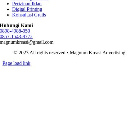
Perizinan Iklan
Digital Printing
Konsultasi Gratis
Hubungi Kami
0898-4988-050
0857-1543-9772
magnumkreasi@gmail.com
© 2023 All rights reserved • Magnum Kreasi Advertising
Page load link
Go
to
Top