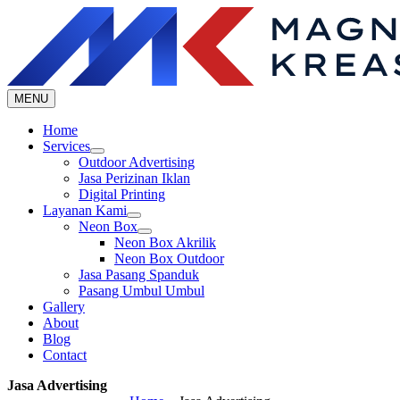
Skip
to
content
MENU
Home
Services
Outdoor Advertising
Jasa Perizinan Iklan
Digital Printing
Layanan Kami
Neon Box
Neon Box Akrilik
Neon Box Outdoor
Jasa Pasang Spanduk
Pasang Umbul Umbul
Gallery
About
Blog
Contact
Jasa Advertising