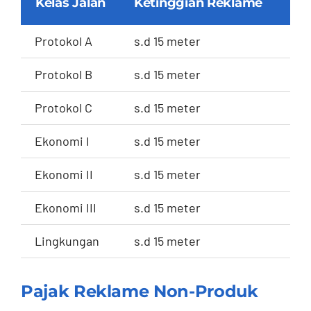
Kelas Jalan
Ketinggian Reklame
Tar
Protokol A
s.d 15 meter
Rp.
Protokol B
s.d 15 meter
Rp.
Protokol C
s.d 15 meter
Rp.
Ekonomi I
s.d 15 meter
Rp.
Ekonomi II
s.d 15 meter
Rp.
Ekonomi III
s.d 15 meter
Rp.
Lingkungan
s.d 15 meter
Rp.
Pajak Reklame Non-Produk