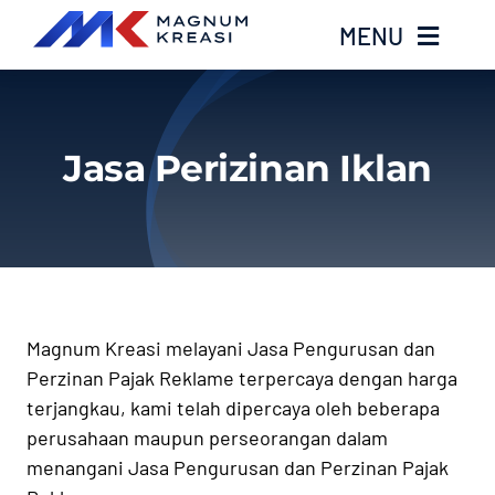
Skip
MENU
to
content
Home
Jasa Perizinan Iklan
Services
Layanan Kami
Gallery
Magnum Kreasi melayani Jasa Pengurusan dan
Perzinan Pajak Reklame terpercaya dengan harga
About
terjangkau, kami telah dipercaya oleh beberapa
perusahaan maupun perseorangan dalam
Blog
menangani Jasa Pengurusan dan Perzinan Pajak