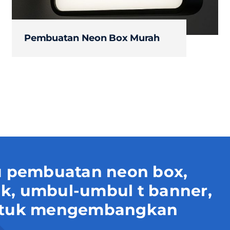
Pembuatan Neon Box Murah
 pembuatan neon box,
uk, umbul-umbul t banner,
 untuk mengembangkan