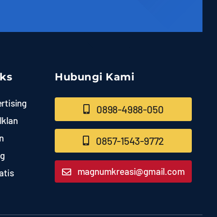
nks
Hubungi Kami
rtising
0898-4988-050
Iklan
n
0857-1543-9772
ng
magnumkreasi@gmail.com
atis