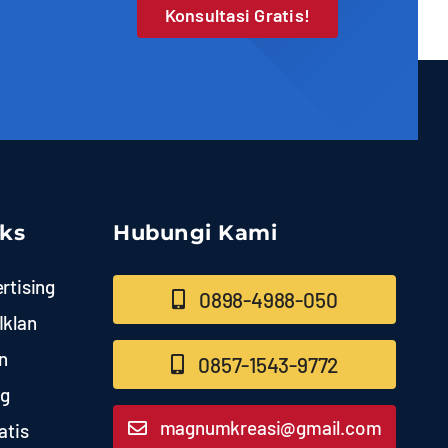
Konsultasi Gratis!
nks
Hubungi Kami
rtising
0898-4988-050
Iklan
n
0857-1543-9772
ng
magnumkreasi@gmail.com
atis