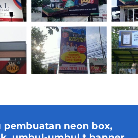
 pembuatan neon box,
uk, umbul-umbul t banner,