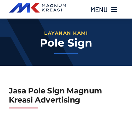
Skip
MENU
to
content
Home
LAYANAN KAMI
Pole Sign
Services
Layanan Kami
Gallery
Jasa Pole Sign Magnum
Kreasi Advertising
About
Blog