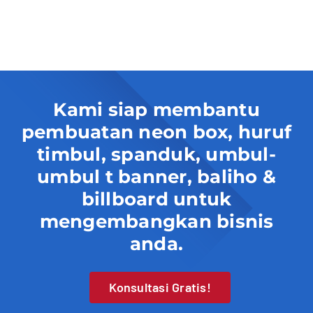
Kami siap membantu
pembuatan neon box, huruf
timbul, spanduk, umbul-
umbul t banner, baliho &
billboard untuk
mengembangkan bisnis
anda.
Konsultasi Gratis!