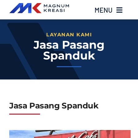
Skip
MENU
to
content
Home
LAYANAN KAMI
Jasa Pasang
Spanduk
Services
Layanan Kami
Gallery
Jasa Pasang Spanduk
About
Blog