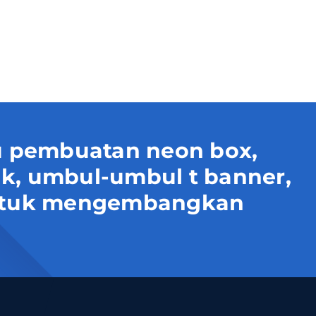
 pembuatan neon box,
uk, umbul-umbul t banner,
 untuk mengembangkan