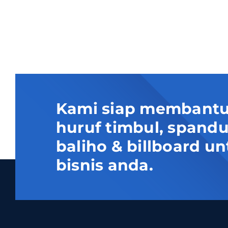
Kami siap membantu
huruf timbul, spand
baliho & billboard
bisnis anda.