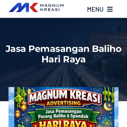
Skip
MENU
to
content
Home
Jasa Pemasangan Baliho
Services
Hari Raya
Layanan Kami
Gallery
About
Blog