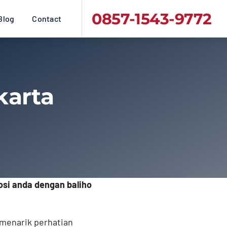
0857-1543-9772
Blog
Contact
karta
osi anda dengan baliho
 menarik perhatian