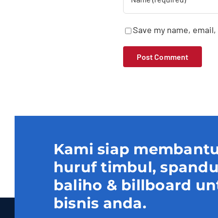
Save my name, email, 
Kami siap membantu
huruf timbul, spand
baliho & billboard
bisnis anda.