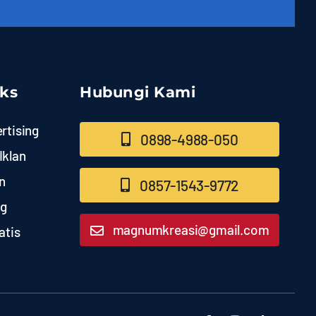
nks
Hubungi Kami
rtising
0898-4988-050
Iklan
n
0857-1543-9772
ng
magnumkreasi@gmail.com
atis