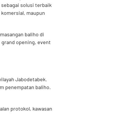
 sebagai solusi terbaik
, komersial, maupun
emasangan baliho di
e, grand opening, event
wilayah Jabodetabek.
lam penempatan baliho.
jalan protokol, kawasan