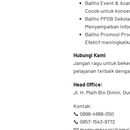
Baliho Event & Aca
Cocok untuk konser
Baliho PPDB Sekola
Menyampaikan infor
Baliho Promosi Pr
Efektif meningkatk
Hubungi Kami
Jangan ragu untuk beke
pelayanan terbaik dengan
Head Office:
Jl. H. Maih Bin Dimin, D
Kontak:
📞 0898-4988-050
📞 0857-1543-9772
📧 magnumkreasi@gmai