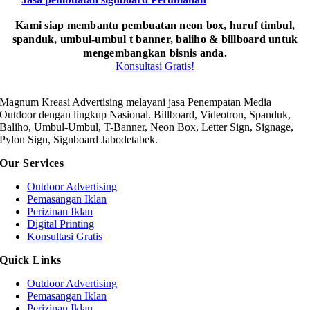
Kami siap membantu pembuatan neon box, huruf timbul,
spanduk, umbul-umbul t banner, baliho & billboard untuk
mengembangkan bisnis anda.
Konsultasi Gratis!
Magnum Kreasi Advertising melayani jasa Penempatan Media
Outdoor dengan lingkup Nasional. Billboard, Videotron, Spanduk,
Baliho, Umbul-Umbul, T-Banner, Neon Box, Letter Sign, Signage,
Pylon Sign, Signboard Jabodetabek.
Our Services
Outdoor Advertising
Pemasangan Iklan
Perizinan Iklan
Digital Printing
Konsultasi Gratis
Quick Links
Outdoor Advertising
Pemasangan Iklan
Perizinan Iklan