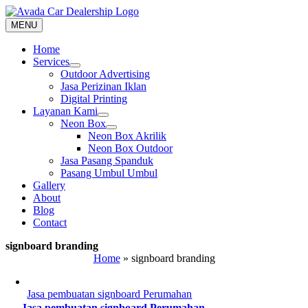
Skip
to
MENU
content
Home
Services
Outdoor Advertising
Jasa Perizinan Iklan
Digital Printing
Layanan Kami
Neon Box
Neon Box Akrilik
Neon Box Outdoor
Jasa Pasang Spanduk
Pasang Umbul Umbul
Gallery
About
Blog
Contact
signboard branding
Home
»
signboard branding
Jasa pembuatan signboard Perumahan
Jasa pembuatan signboard Perumahan