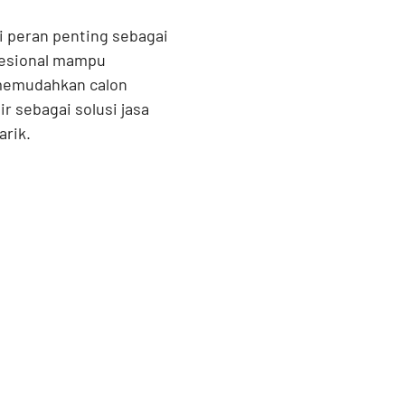
i peran penting sebagai
fesional mampu
 memudahkan calon
 sebagai solusi jasa
rik.