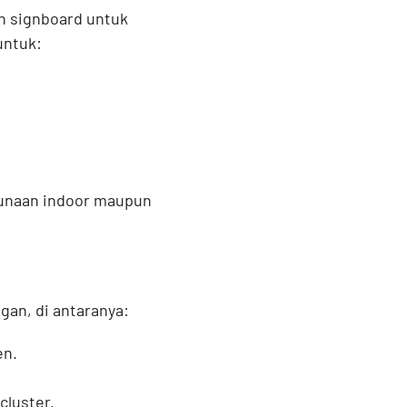
n signboard untuk
untuk:
gunaan indoor maupun
an, di antaranya:
en.
cluster.