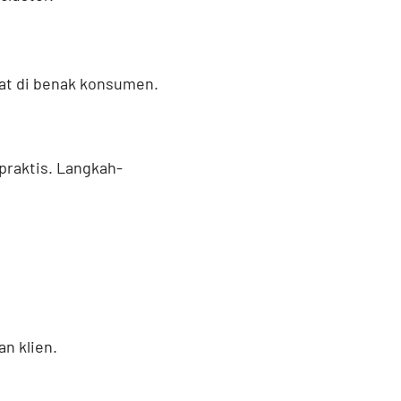
kat di benak konsumen.
raktis. Langkah-
n klien.