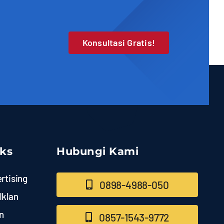
Konsultasi Gratis!
nks
Hubungi Kami
rtising
0898-4988-050
Iklan
n
0857-1543-9772