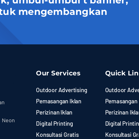
uk, umbul-umbul t banner,
 untuk mengembangkan
Our Services
Quick Li
Outdoor Advertising
Outdoor Adve
Pemasangan Iklan
Pemasangan 
an
Perizinan Iklan
Perizinan Ikla
, Neon
Digital Printing
Digital Printi
Konsultasi Gratis
Konsultasi Gr