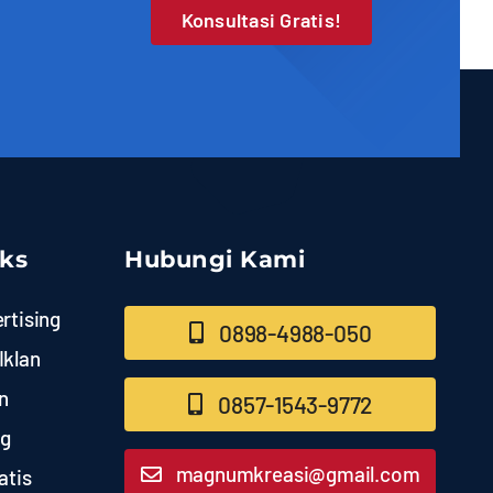
Konsultasi Gratis!
nks
Hubungi Kami
rtising
0898-4988-050
Iklan
n
0857-1543-9772
ng
magnumkreasi@gmail.com
atis