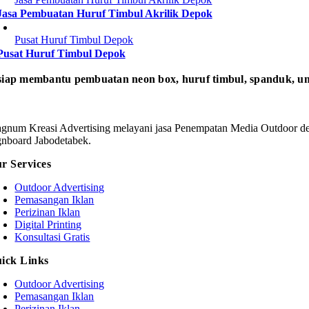
Jasa Pembuatan Huruf Timbul Akrilik Depok
Pusat Huruf Timbul Depok
Pusat Huruf Timbul Depok
iap membantu pembuatan neon box, huruf timbul, spanduk, um
gnum Kreasi Advertising melayani jasa Penempatan Media Outdoor den
gnboard Jabodetabek.
r Services
Outdoor Advertising
Pemasangan Iklan
Perizinan Iklan
Digital Printing
Konsultasi Gratis
ick Links
Outdoor Advertising
Pemasangan Iklan
Perizinan Iklan