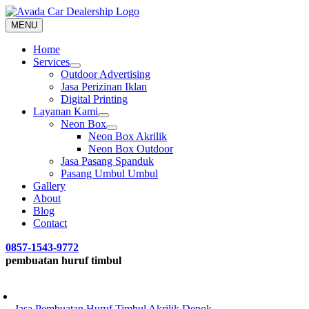
Skip
to
MENU
content
Home
Services
Outdoor Advertising
Jasa Perizinan Iklan
Digital Printing
Layanan Kami
Neon Box
Neon Box Akrilik
Neon Box Outdoor
Jasa Pasang Spanduk
Pasang Umbul Umbul
Gallery
About
Blog
Contact
0857-1543-9772
pembuatan huruf timbul
Jasa Pembuatan Huruf Timbul Akrilik Depok