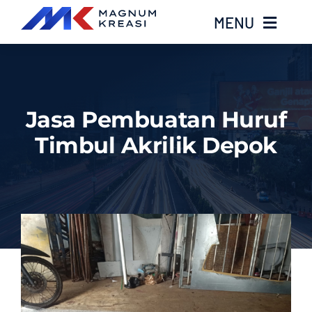
Skip
MENU
to
content
Home
Jasa Pembuatan Huruf
Services
Timbul Akrilik Depok
Layanan Kami
Gallery
About
Blog