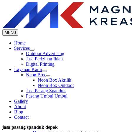
Skip
to
content
MENU
Home
Services
Outdoor Advertising
Jasa Perizinan Iklan
Digital Printing
Layanan Kami
Neon Box
Neon Box Akrilik
Neon Box Outdoor
Jasa Pasang Spanduk
Pasang Umbul Umbul
Gallery
About
Blog
Contact
jasa pasang spanduk depok