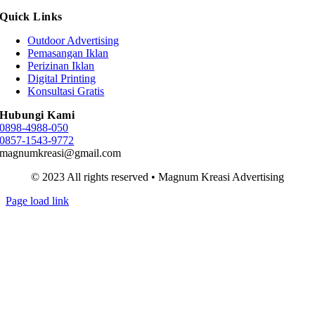
Quick Links
Outdoor Advertising
Pemasangan Iklan
Perizinan Iklan
Digital Printing
Konsultasi Gratis
Hubungi Kami
0898-4988-050
0857-1543-9772
magnumkreasi@gmail.com
© 2023 All rights reserved • Magnum Kreasi Advertising
Page load link
Go
to
Top