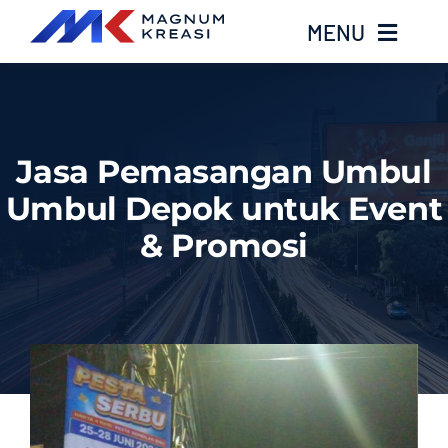
Skip
MENU
to
content
Home
Jasa Pemasangan Umbul
Services
Umbul Depok untuk Event
Layanan Kami
& Promosi
Gallery
About
Blog