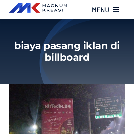
Skip
MENU
to
content
Home
biaya pasang iklan di
Services
billboard
Layanan Kami
Gallery
About
Blog