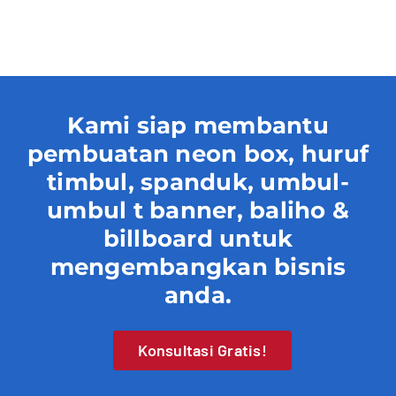
Contact
Kami siap membantu
pembuatan neon box, huruf
timbul, spanduk, umbul-
umbul t banner, baliho &
billboard untuk
mengembangkan bisnis
anda.
Konsultasi Gratis!