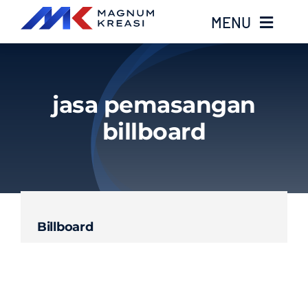
Skip
MENU
to
content
Home
jasa pemasangan
Services
billboard
Layanan Kami
Gallery
Billboard
About
Blog