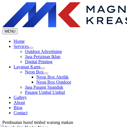
Skip
to
content
MENU
Home
Services
Outdoor Advertising
Jasa Perizinan Iklan
Digital Printing
Layanan Kami
Neon Box
Neon Box Akrilik
Neon Box Outdoor
Jasa Pasang Spanduk
Pasang Umbul Umbul
Gallery
About
Blog
Contact
Pembuatan huruf timbul warung makan