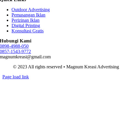
Outdoor Advertising
Pemasangan Iklan
Perizinan Iklan
Digital Printing
Konsultasi Gratis
Hubungi Kami
0898-4988-050
0857-1543-9772
magnumkreasi@gmail.com
© 2023 All rights reserved • Magnum Kreasi Advertising
Page load link
Go
to
Top