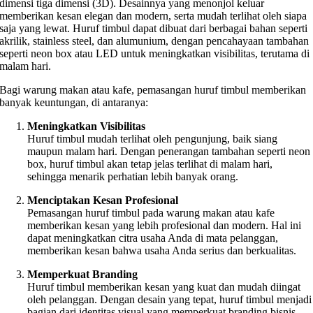
dimensi tiga dimensi (3D). Desainnya yang menonjol keluar
memberikan kesan elegan dan modern, serta mudah terlihat oleh siapa
saja yang lewat. Huruf timbul dapat dibuat dari berbagai bahan seperti
akrilik, stainless steel, dan alumunium, dengan pencahayaan tambahan
seperti neon box atau LED untuk meningkatkan visibilitas, terutama di
malam hari.
Bagi warung makan atau kafe, pemasangan huruf timbul memberikan
banyak keuntungan, di antaranya:
Meningkatkan Visibilitas
Huruf timbul mudah terlihat oleh pengunjung, baik siang
maupun malam hari. Dengan penerangan tambahan seperti neon
box, huruf timbul akan tetap jelas terlihat di malam hari,
sehingga menarik perhatian lebih banyak orang.
Menciptakan Kesan Profesional
Pemasangan huruf timbul pada warung makan atau kafe
memberikan kesan yang lebih profesional dan modern. Hal ini
dapat meningkatkan citra usaha Anda di mata pelanggan,
memberikan kesan bahwa usaha Anda serius dan berkualitas.
Memperkuat Branding
Huruf timbul memberikan kesan yang kuat dan mudah diingat
oleh pelanggan. Dengan desain yang tepat, huruf timbul menjadi
bagian dari identitas visual yang memperkuat branding bisnis