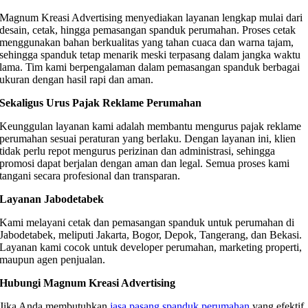
Magnum Kreasi Advertising menyediakan layanan lengkap mulai dari
desain, cetak, hingga pemasangan spanduk perumahan. Proses cetak
menggunakan bahan berkualitas yang tahan cuaca dan warna tajam,
sehingga spanduk tetap menarik meski terpasang dalam jangka waktu
lama. Tim kami berpengalaman dalam pemasangan spanduk berbagai
ukuran dengan hasil rapi dan aman.
Sekaligus Urus Pajak Reklame Perumahan
Keunggulan layanan kami adalah membantu mengurus pajak reklame
perumahan sesuai peraturan yang berlaku. Dengan layanan ini, klien
tidak perlu repot mengurus perizinan dan administrasi, sehingga
promosi dapat berjalan dengan aman dan legal. Semua proses kami
tangani secara profesional dan transparan.
Layanan Jabodetabek
Kami melayani cetak dan pemasangan spanduk untuk perumahan di
Jabodetabek, meliputi Jakarta, Bogor, Depok, Tangerang, dan Bekasi.
Layanan kami cocok untuk developer perumahan, marketing properti,
maupun agen penjualan.
Hubungi Magnum Kreasi Advertising
Jika Anda membutuhkan
jasa pasang spanduk perumahan
yang efektif,