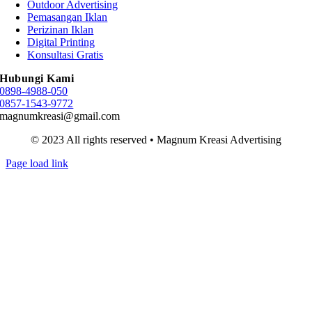
Outdoor Advertising
Pemasangan Iklan
Perizinan Iklan
Digital Printing
Konsultasi Gratis
Hubungi Kami
0898-4988-050
0857-1543-9772
magnumkreasi@gmail.com
© 2023 All rights reserved • Magnum Kreasi Advertising
Page load link
Go
to
Top