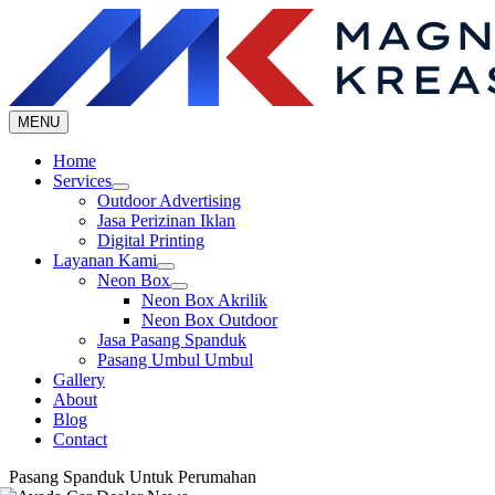
Skip
to
content
MENU
Home
Services
Outdoor Advertising
Jasa Perizinan Iklan
Digital Printing
Layanan Kami
Neon Box
Neon Box Akrilik
Neon Box Outdoor
Jasa Pasang Spanduk
Pasang Umbul Umbul
Gallery
About
Blog
Contact
Pasang Spanduk Untuk Perumahan