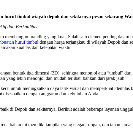
n huruf timbul wiayah depok dan sekitarnya pesan sekarang Wa:
tif dan Berkualitas
dalam membangun branding yang kuat. Salah satu elemen penting dalam
mbuatan huruf timbul
dengan harga terjangkau di wilayah Depok dan se
amakan kualitas dan ketepatan waktu.
dengan bentuk tiga dimensi (3D), sehingga menonjol atau “timbul” da
n yang lebih menonjol dan mudah terlihat, bahkan dari jarak jauh.
a kecil untuk meningkatkan daya tarik visual dan memperkuat identita
dapat disesuaikan dengan anggaran dan kebutuhan Anda.
baik di Depok dan sekitarnya. Berikut adalah beberapa layanan unggu
arena bahan ini memiliki tampilan yang elegan, ringan, dan tahan lama