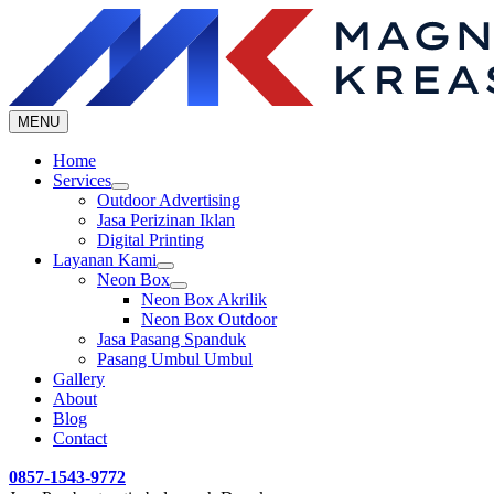
Skip
to
content
MENU
Home
Services
Outdoor Advertising
Jasa Perizinan Iklan
Digital Printing
Layanan Kami
Neon Box
Neon Box Akrilik
Neon Box Outdoor
Jasa Pasang Spanduk
Pasang Umbul Umbul
Gallery
About
Blog
Contact
0857-1543-9772