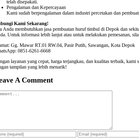
telah disepakati.
Pengalaman dan Kepercayaan
Kami sudah berpengalaman dalam industri percetakan dan pembuata
bungi Kami Sekarang!
ka Anda membutuhkan jasa pembuatan huruf timbul di Depok dan sekit
da. Untuk informasi lebih lanjut atau untuk melakukan pemesanan, sil
amat: Gg. Mawar RT.01 RW.04, Pasir Putih, Sawangan, Kota Depok
atsApp: 0851-6261-6668
ngan layanan yang cepat, harga terjangkau, dan kualitas terbaik, kam
ngan tampilan yang lebih menarik!
eave A Comment
mment