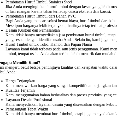
Pembuatan Huruf Timbul Stainless Steel
Jika Anda menginginkan huruf timbul dengan kesan yang lebih me
di luar ruangan karena tahan terhadap cuaca ekstrem dan korosi.
Pembuatan Huruf Timbul dari Bahan PVC
Bagi Anda yang mencari solusi hemat biaya, huruf timbul dari bah
Meskipun harganya lebih terjangkau, hasilnya tetap terlihat profesio
Desain Kustom dan Pemasangan
Kami tidak hanya menyediakan jasa pembuatan huruf timbul, tetap
yang sesuai dengan identitas usaha Anda. Selain itu, kami juga 
Huruf Timbul untuk Toko, Kantor, dan Papan Nama
Layanan kami tidak terbatas pada satu jenis penggunaan. Kami mem
timbul, tempat usaha Anda akan terlihat lebih menarik dan mudah d
ngapa Memilih Kami?
mi mengerti betul betapa pentingnya kualitas dan ketepatan waktu da
mbul Anda:
Harga Terjangkau
Kami menawarkan harga yang sangat kompetitif dan terjangkau tan
Kualitas Terjamin
Kami menggunakan bahan berkualitas dan proses produksi yang cer
Layanan Desain Profesional
Kami menyediakan layanan desain yang disesuaikan dengan kebutu
Pemasangan Tepat Waktu
Kami tidak hanya membuat huruf timbul, tetapi juga menyediakan 