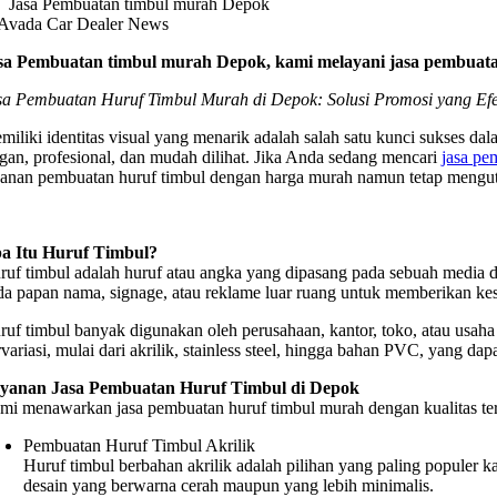
Jasa Pembuatan timbul murah Depok
sa Pembuatan timbul murah Depok, kami melayani jasa pembuata
sa Pembuatan Huruf Timbul Murah di Depok: Solusi Promosi yang Efek
miliki identitas visual yang menarik adalah salah satu kunci sukses 
egan, profesional, dan mudah dilihat. Jika Anda sedang mencari
jasa pe
yanan pembuatan huruf timbul dengan harga murah namun tetap mengut
a Itu Huruf Timbul?
ruf timbul adalah huruf atau angka yang dipasang pada sebuah media 
da papan nama, signage, atau reklame luar ruang untuk memberikan kesa
ruf timbul banyak digunakan oleh perusahaan, kantor, toko, atau usah
rvariasi, mulai dari akrilik, stainless steel, hingga bahan PVC, yang 
yanan Jasa Pembuatan Huruf Timbul di Depok
mi menawarkan jasa pembuatan huruf timbul murah dengan kualitas ter
Pembuatan Huruf Timbul Akrilik
Huruf timbul berbahan akrilik adalah pilihan yang paling populer k
desain yang berwarna cerah maupun yang lebih minimalis.