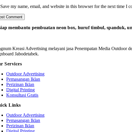
Save my name, email, and website in this browser for the next time I 
iap membantu pembuatan neon box, huruf timbul, spanduk, um
gnum Kreasi Advertising melayani jasa Penempatan Media Outdoor den
gnboard Jabodetabek.
r Services
Outdoor Advertising
Pemasangan Iklan
Perizinan Iklan
Digital Printing
Konsultasi Gratis
ick Links
Outdoor Advertising
Pemasangan Iklan
Perizinan Iklan
Digital Printing