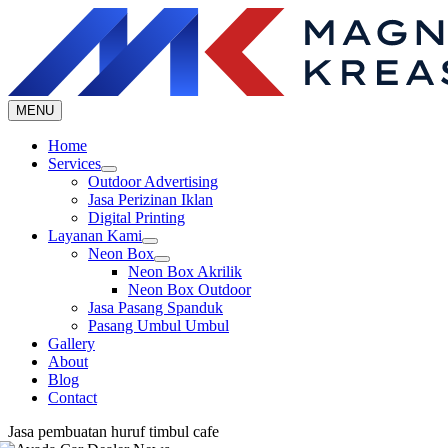
Skip
to
content
MENU
Home
Services
Outdoor Advertising
Jasa Perizinan Iklan
Digital Printing
Layanan Kami
Neon Box
Neon Box Akrilik
Neon Box Outdoor
Jasa Pasang Spanduk
Pasang Umbul Umbul
Gallery
About
Blog
Contact
Jasa pembuatan huruf timbul cafe