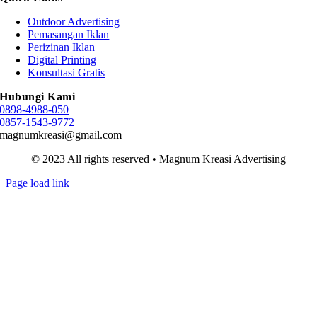
Outdoor Advertising
Pemasangan Iklan
Perizinan Iklan
Digital Printing
Konsultasi Gratis
Hubungi Kami
0898-4988-050
0857-1543-9772
magnumkreasi@gmail.com
© 2023 All rights reserved • Magnum Kreasi Advertising
Page load link
Go
to
Top