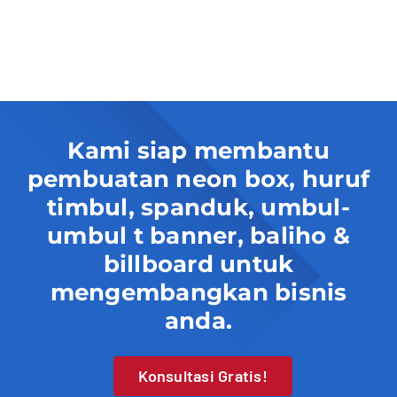
Kami siap membantu
pembuatan neon box, huruf
timbul, spanduk, umbul-
umbul t banner, baliho &
billboard untuk
mengembangkan bisnis
anda.
Konsultasi Gratis!