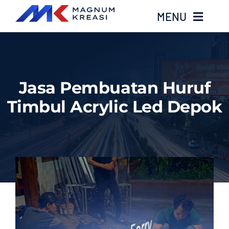
Skip
MENU
to
content
Home
Jasa Pembuatan Huruf
Services
Timbul Acrylic Led Depok
Layanan Kami
Gallery
About
Blog