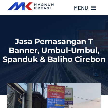
Skip
MENU
to
content
Home
Jasa Pemasangan T
Services
Banner, Umbul-Umbul,
Layanan Kami
Spanduk & Baliho Cirebon
Gallery
About
Blog