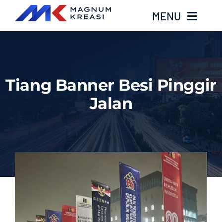
Skip
MENU
to
content
Home
Tiang Banner Besi Pinggir
Services
Jalan
Layanan Kami
Gallery
About
Blog