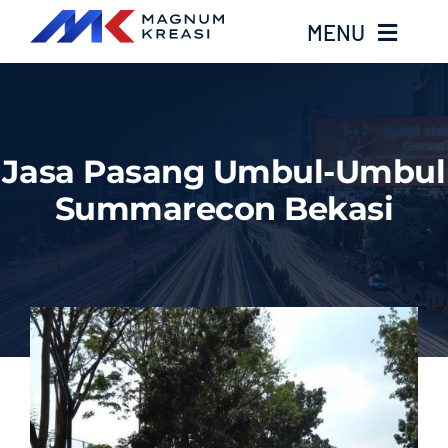
Skip
MENU
to
content
Home
Jasa Pasang Umbul-Umbul
Services
Summarecon Bekasi
Layanan Kami
Gallery
About
Blog