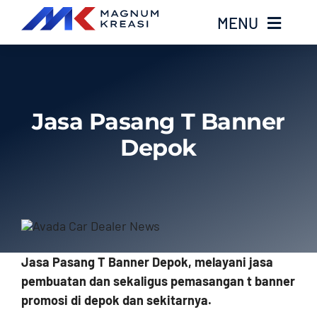
Skip
MENU
to
content
Home
Jasa Pasang T Banner
Services
Depok
Layanan Kami
Gallery
About
Jasa Pasang T Banner Depok, melayani jasa
pembuatan dan sekaligus pemasangan t banner
Blog
promosi di depok dan sekitarnya.