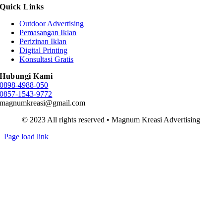
Quick Links
Outdoor Advertising
Pemasangan Iklan
Perizinan Iklan
Digital Printing
Konsultasi Gratis
Hubungi Kami
0898-4988-050
0857-1543-9772
magnumkreasi@gmail.com
© 2023 All rights reserved • Magnum Kreasi Advertising
Page load link
Go
to
Top