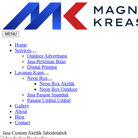
Skip
to
content
MENU
Home
Services
Outdoor Advertising
Jasa Perizinan Iklan
Digital Printing
Layanan Kami
Neon Box
Neon Box Akrilik
Neon Box Outdoor
Jasa Pasang Spanduk
Pasang Umbul Umbul
Gallery
About
Blog
Contact
Jasa Custom Akrilik Jabodetabek