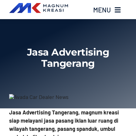
Skip
MENU
to
content
Home
Jasa Advertising
Services
Tangerang
Layanan Kami
Gallery
About
Jasa Advertising Tangerang, magnum kreasi
siap melayani jasa pasang iklan luar ruang di
Blog
wilayah tangerang, pasang spanduk, umbul