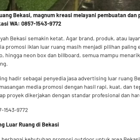
Ruang Bekasi, magnum kreasi melayani pembuatan dan 
kasi WA: 0857-1543-9772
ayah Bekasi semakin ketat. Agar brand, produk, atau lay
 promosi iklan luar ruang masih menjadi pilihan paling ef
ho, hingga neon box dan billboard, semua mampu menarik
ng.
g hadir sebagai penyedia jasa advertising luar ruang Be
asangan media promosi dengan hasil rapi, kuat, dan te
ap proyek dikerjakan dengan standar profesional dan har
7-1543-9772
ng Luar Ruang di Bekasi
berbagai kebutuhan promosi outdoor untuk area Bekasi 