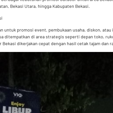
atan, Bekasi Utara, hingga Kabupaten Bekasi.
si
n untuk promosi event, pembukaan usaha, diskon, atau 
isa ditempatkan di area strategis seperti depan toko, ruk
 Bekasi dikerjakan cepat dengan hasil cetak tajam dan r