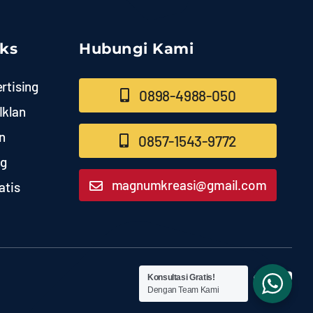
nks
Hubungi Kami
rtising
0898-4988-050
Iklan
n
0857-1543-9772
ng
magnumkreasi@gmail.com
atis
Konsultasi Gratis!
Dengan Team Kami