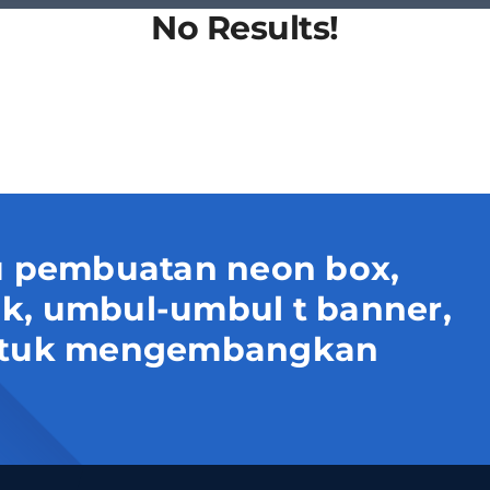
No Results!
 pembuatan neon box,
uk, umbul-umbul t banner,
 untuk mengembangkan