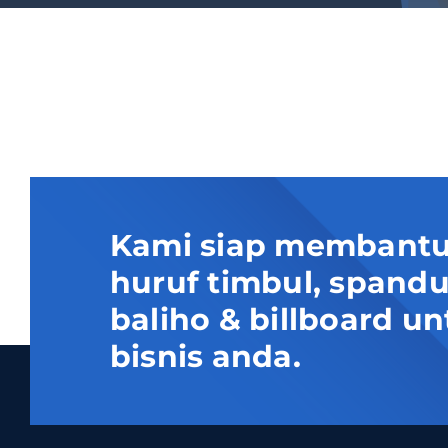
Kami siap membantu
huruf timbul, spand
baliho & billboard
bisnis anda.