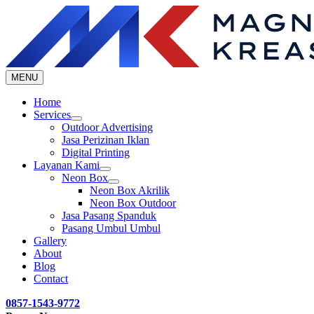
Skip
to
content
MENU
Home
Services
Outdoor Advertising
Jasa Perizinan Iklan
Digital Printing
Layanan Kami
Neon Box
Neon Box Akrilik
Neon Box Outdoor
Jasa Pasang Spanduk
Pasang Umbul Umbul
Gallery
About
Blog
Contact
0857-1543-9772