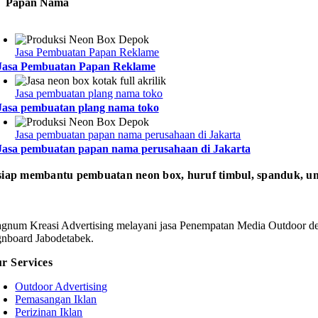
Papan Nama
Jasa Pembuatan Papan Reklame
Jasa Pembuatan Papan Reklame
Jasa pembuatan plang nama toko
Jasa pembuatan plang nama toko
Jasa pembuatan papan nama perusahaan di Jakarta
Jasa pembuatan papan nama perusahaan di Jakarta
iap membantu pembuatan neon box, huruf timbul, spanduk, um
gnum Kreasi Advertising melayani jasa Penempatan Media Outdoor den
gnboard Jabodetabek.
r Services
Outdoor Advertising
Pemasangan Iklan
Perizinan Iklan