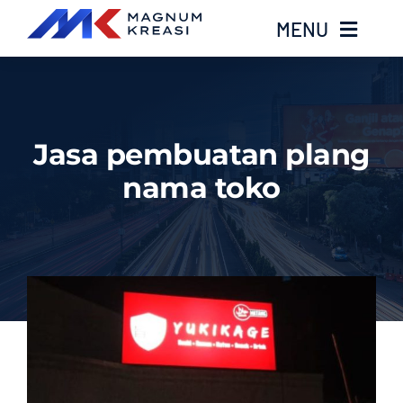
Skip
MENU
to
content
Home
Jasa pembuatan plang
Services
nama toko
Layanan Kami
Gallery
About
Blog