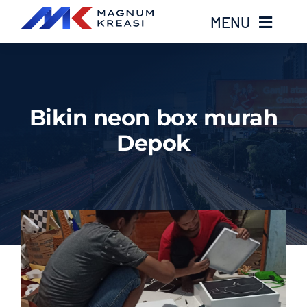
Skip
MENU
to
content
Home
Bikin neon box murah
Services
Depok
Layanan Kami
Gallery
About
Blog