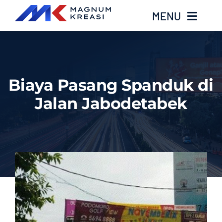
Skip
MENU
to
content
Home
Biaya Pasang Spanduk di
Services
Jalan Jabodetabek
Layanan Kami
Gallery
About
Blog