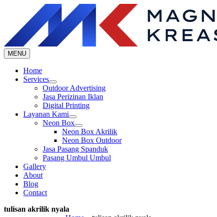
Skip
to
content
MENU
Home
Services
Outdoor Advertising
Jasa Perizinan Iklan
Digital Printing
Layanan Kami
Neon Box
Neon Box Akrilik
Neon Box Outdoor
Jasa Pasang Spanduk
Pasang Umbul Umbul
Gallery
About
Blog
Contact
tulisan akrilik nyala