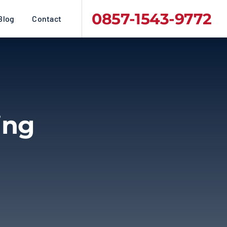
0857-1543-9772
Blog
Contact
ing