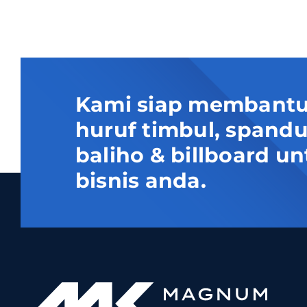
Kami siap membantu
huruf timbul, spand
baliho & billboard
bisnis anda.