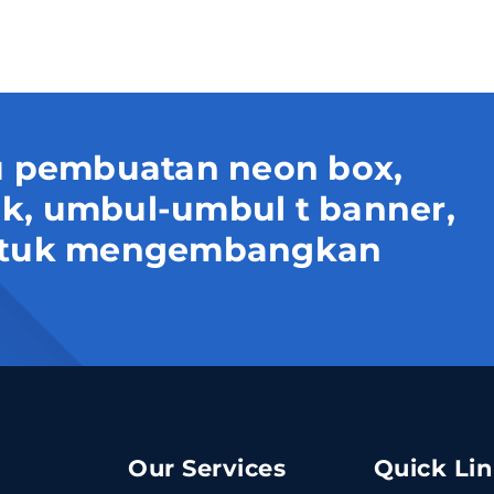
 pembuatan neon box,
uk, umbul-umbul t banner,
 untuk mengembangkan
Our Services
Quick Li