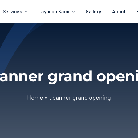
Services
Layanan Kami
Gallery
About
banner grand open
Home
»
t banner grand opening