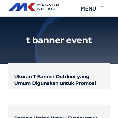
Skip
MENU
to
content
Home
t banner event
Services
Layanan Kami
Ukuran T Banner Outdoor yang
Gallery
Umum Digunakan untuk Promosi
About
Blog