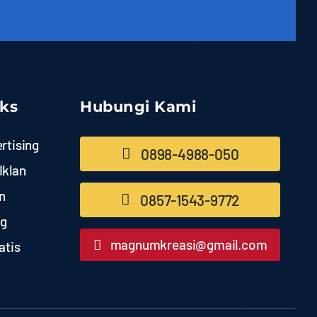
nks
Hubungi Kami
rtising
0898-4988-050
Iklan
n
0857-1543-9772
ng
magnumkreasi@gmail.com
atis