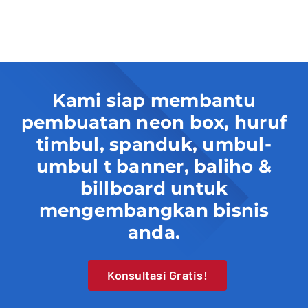
Kami siap membantu
pembuatan neon box, huruf
timbul, spanduk, umbul-
umbul t banner, baliho &
billboard untuk
mengembangkan bisnis
anda.
Konsultasi Gratis!