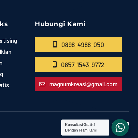
nks
Hubungi Kami
rtising
0898-4988-050
Iklan
n
0857-1543-9772
ng
magnumkreasi@gmail.com
atis
Konsultasi Gratis!
Dengan Team Kami