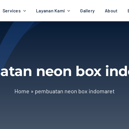
Services
Layanan Kami
Gallery
About
tan neon box in
Home
»
pembuatan neon box indomaret