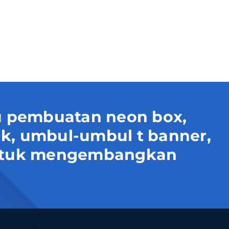
 pembuatan neon box,
uk, umbul-umbul t banner,
 untuk mengembangkan