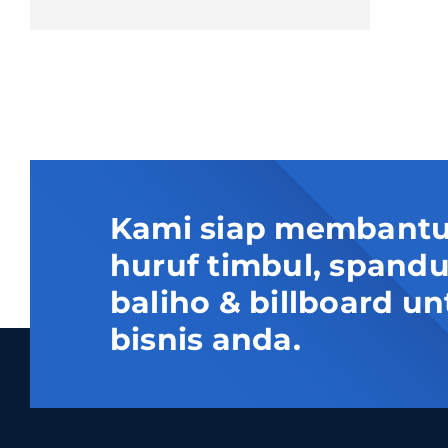
Kami siap membantu
huruf timbul, spand
baliho & billboard
bisnis anda.