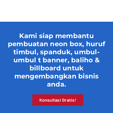
Contact
Kami siap membantu
pembuatan neon box, huruf
timbul, spanduk, umbul-
umbul t banner, baliho &
billboard untuk
mengembangkan bisnis
anda.
Konsultasi Gratis!