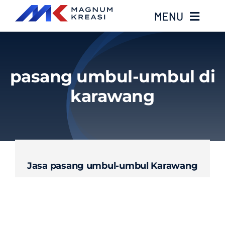
Skip
MENU
to
content
Home
pasang umbul-umbul di
Services
karawang
Layanan Kami
Gallery
Jasa pasang umbul-umbul Karawang
About
Blog