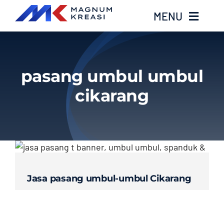
Skip
MENU
to
content
Home
pasang umbul umbul
Services
cikarang
Layanan Kami
Gallery
About
Jasa pasang umbul-umbul Cikarang
Blog