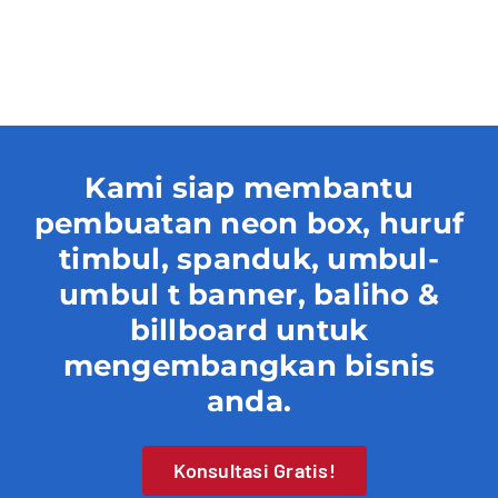
Contact
Kami siap membantu
pembuatan neon box, huruf
timbul, spanduk, umbul-
umbul t banner, baliho &
billboard untuk
mengembangkan bisnis
anda.
Konsultasi Gratis!