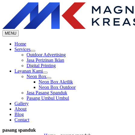
Skip
to
content
MENU
Home
Services
Outdoor Advertising
Jasa Perizinan Iklan
Digital Printing
Layanan Kami
Neon Box
Neon Box Akrilik
Neon Box Outdoor
Jasa Pasang Spanduk
Pasang Umbul Umbul
Gallery
About
Blog
Contact
pasang spanduk