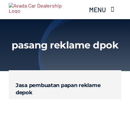
Skip
MENU
to
content
Home
pasang reklame dpok
Services
Layanan Kami
Jasa pembuatan papan reklame
Gallery
depok
About
Blog