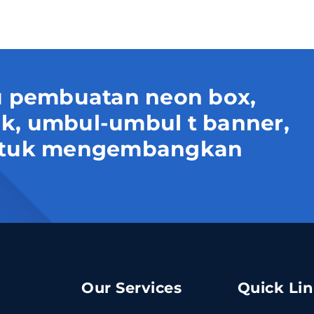
 pembuatan neon box,
uk, umbul-umbul t banner,
 untuk mengembangkan
Our Services
Quick Li