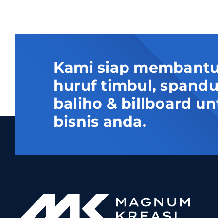
Kami siap membantu
huruf timbul, spand
baliho & billboard
bisnis anda.